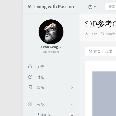
Living with Passion
S3D参
博
发
Leon
2018 年
主：
布
时
Leon Geng
间：
首页
正文
An Engineer
关于
时光
音乐
秋天
分类
在路上
人生如茶
12