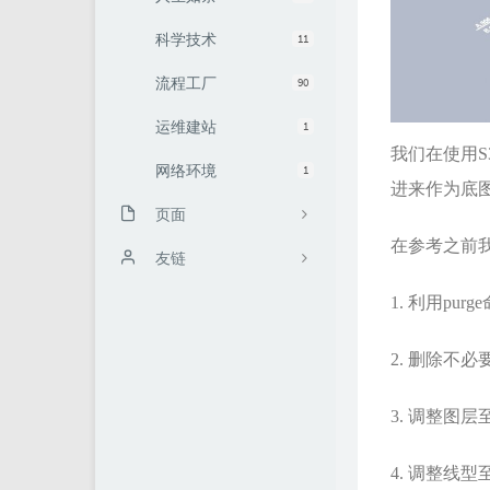
科学技术
11
流程工厂
90
运维建站
1
我们在使用S3
网络环境
1
进来作为底图
页面
在参考之前
友链
1. 利用pu
2. 删除不
3. 调整图
4. 调整线