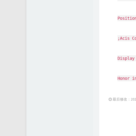
Positio
;Acis C
Display
Honor i
最后修改：2025 