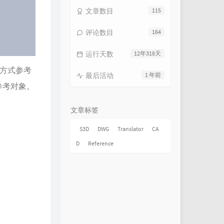
文章数目
115
评论数目
164
运行天数
12年318天
的方式参考
最后活动
1 年前
参考对象。
文章标签
S3D
DWG
Translator
CA
D
Reference