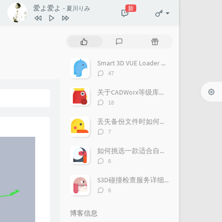
爱よ爱よ
新
- 夏川りみ
热
最
随
门
新
机
文
评
文
Smart 3D VUE Loader Plugin for Navisworks
章
论
章
评
47
论
数：
关于CADWorx等级库的制作流程
评
18
论
数：
丢失备份文件时如何恢复项目
评
7
论
数：
如何挑选一款适合自己的三维配管软件？
评
6
论
数：
S3D碰撞检查服务详细介绍
评
6
论
数：
博客信息