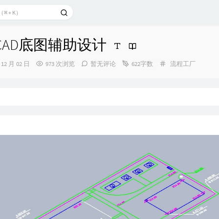
考CAD底图辅助设计
分
 12 月 02 日
973 次浏览
暂无评论
622字数
流程工厂
类：