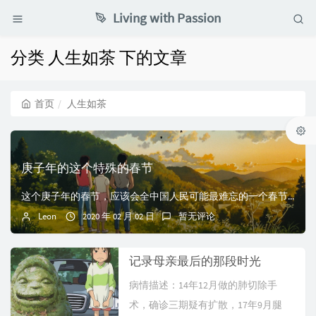
Living with Passion
分类 人生如茶 下的文章
首页
人生如茶
庚子年的这个特殊的春节
这个庚子年的春节，应该会全中国人民可能最难忘的一个春节了。“ 武汉肺炎 ”这几天正达到高峰爆发期，每天以2000例左右的速度增长。美美后天就要去上班了，考...
Leon
2020 年 02 月 02 日
暂无评论
记录母亲最后的那段时光
病情描述：14年12月做的肺切除手
术，确诊三期疑有扩散，17年9月腿