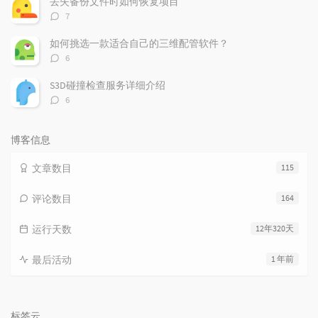
丢失备份文件时如何恢复项目
评
7
论
数：
如何挑选一款适合自己的三维配管软件？
评
6
论
数：
S3D碰撞检查服务详细介绍
评
6
论
数：
博客信息
文章数目
115
评论数目
164
运行天数
12年320天
最后活动
1 年前
标签云