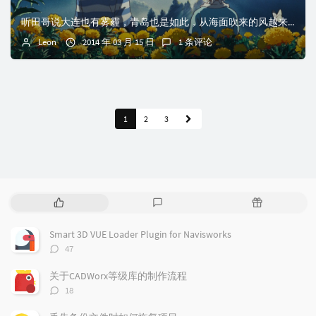
晚了一些，太阳已经很大...
听田哥说大连也有雾霾，青岛也是如此，从海面吹来的风越来越少，这座沿岸城市在冬春季节也毫无例外地被看不透的空气所烦扰。出差这么久了，住的地方离海岸只有一两公...
Leon
2014 年 03 月 15 日
1 条评论
1
2
3
热
最
随
门
新
机
文
评
文
Smart 3D VUE Loader Plugin for Navisworks
章
论
章
评
47
论
数：
关于CADWorx等级库的制作流程
评
18
论
数：