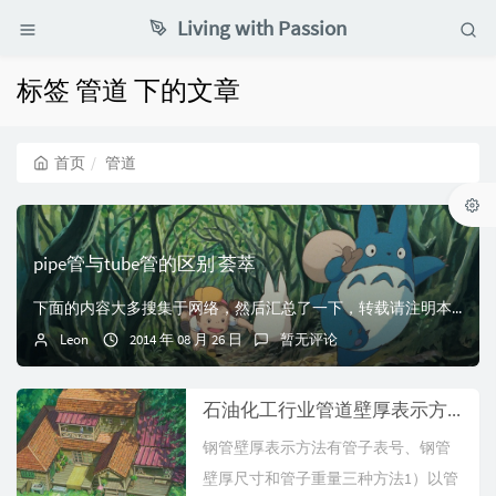
Living with Passion
标签 管道 下的文章
首页
管道
pipe管与tube管的区别 荟萃
下面的内容大多搜集于网络，然后汇总了一下，转载请注明本文链接。1. PIPE：标准型号管；TUBE： 非标准型号管；按照ANSI和API标准规格制造的管子...
Leon
2014 年 08 月 26 日
暂无评论
石油化工行业管道壁厚表示方法
钢管壁厚表示方法有管子表号、钢管
壁厚尺寸和管子重量三种方法1）以管