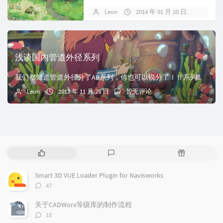
子表号"Sch"表示壁厚。管子表号是管
Leon
2014 年 01 月 20 日
1 条评
子设计压力与设计温度下材料许用应
力的比值乘以1000,并经圆整后的数
值。即: Sch＝P/[σ]t×1000A...
浅谈国内管道外径系列
我们都知道管道外径分了AB系列，你也可以说分了ⅠⅡ系列。我国的石化工业起步时，是引进前苏联的设备，采用的都是小外径系列（即目前欧洲体系中的B系列）。从上世...
Leon
2013 年 11 月 25 日
暂无评论
热
最
随
门
新
机
文
评
文
Smart 3D VUE Loader Plugin for Navisworks
章
论
章
评
47
论
数：
关于CADWorx等级库的制作流程
评
18
论