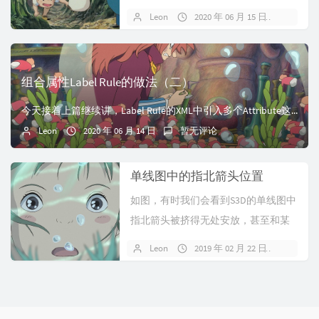
Label Rule的构成和常规操作。我们在
Leon
2020 年 06 月 15 日
暂无
SharedContent\Drawings\Catalog\Rule
s\LabelRules目...
组合属性Label Rule的做法（二）
今天接着上篇继续讲，Label Rule的XML中引入多个Attribute这种方法。还是做带标高的管线号这个例子。1、SharedContent\Dra...
Leon
2020 年 06 月 14 日
暂无评论
单线图中的指北箭头位置
如图，有时我们会看到S3D的单线图中
指北箭头被挤得无处安放，甚至和某
些Label标注发生位置重叠。如果我们
Leon
2019 年 02 月 22 日
暂无
没有将指北箭头的坐标位置设置为固
定坐标，那么当它和管道图形成形区
域发生冲突时，它就会向旁边空白区