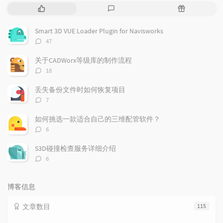
域移动。解决...
热
最
随
门
新
机
文
评
文
Smart 3D VUE Loader Plugin for Navisworks
章
论
章
评
47
论
数：
关于CADWorx等级库的制作流程
评
18
论
数：
丢失备份文件时如何恢复项目
评
7
论
数：
如何挑选一款适合自己的三维配管软件？
评
6
论
数：
S3D碰撞检查服务详细介绍
评
6
论
数：
博客信息
文章数目
115