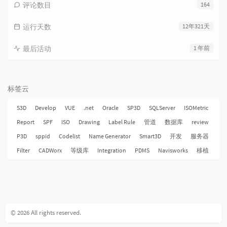
评论数目
164
运行天数
12年321天
最后活动
1 年前
标签云
S3D
Develop
VUE
.net
Oracle
SP3D
SQLServer
ISOMetric
Report
SPF
ISO
Drawing
Label Rule
管道
数据库
review
P3D
sppid
Codelist
Name Generator
Smart3D
开发
服务器
Filter
CADWorx
等级库
Integration
PDMS
Navisworks
移植
© 2026 All rights reserved.