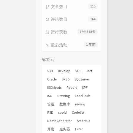
文章数目
115
评论数目
164
运行天数
12年318天
最后活动
1 年前
标签云
S3D
Develop
VUE
.net
Oracle
SP3D
SQLServer
ISOMetric
Report
SPF
ISO
Drawing
Label Rule
管道
数据库
review
P3D
sppid
Codelist
Name Generator
Smart3D
开发
服务器
Filter