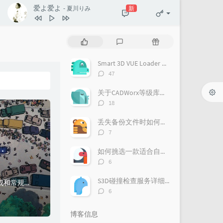
爱よ爱よ
新
- 夏川りみ
热
最
随
门
新
机
文
评
文
Smart 3D VUE Loader Plugin for Navisworks
章
论
章
评
47
论
数：
关于CADWorx等级库的制作流程
评
18
论
数：
丢失备份文件时如何恢复项目
评
7
论
数：
如何挑选一款适合自己的三维配管软件？
评
6
论
数：
S3D碰撞检查服务详细介绍
平立面图的风格包中用到各种各样的Label Rule，这篇文章简单普及一下Label Rule的构成和常规操作。我们在SharedContent\Draw...
评
6
论
数：
博客信息