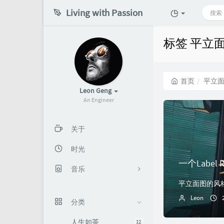
Living with Passion
标签 平立
首页
平立
Leon Geng
An Engineer
关于
时光
一个Labe
音乐
秋天
Leon
分类
在路上
人生如茶
12