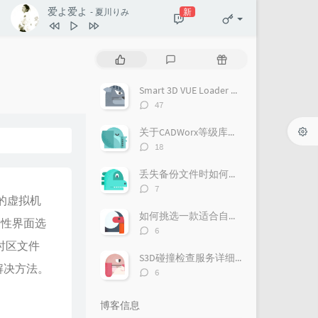
爱よ爱よ
新
- 夏川りみ
热
最
随
门
新
机
文
评
文
Smart 3D VUE Loader Plugin for Navisworks
章
论
章
评
47
论
数：
关于CADWorx等级库的制作流程
评
18
论
数：
丢失备份文件时如何恢复项目
评
7
建的虚拟机
论
数：
如何挑选一款适合自己的三维配管软件？
属性界面选
评
6
论
的时区文件
数：
S3D碰撞检查服务详细介绍
解决方法。
评
6
论
数：
博客信息