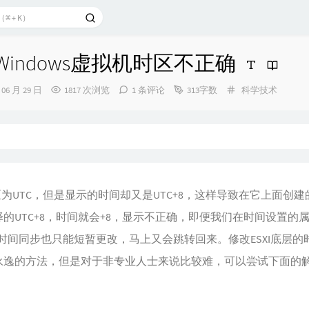
的Windows虚拟机时区不正确
分
 06 月 29 日
1817 次浏览
1 条评论
313字数
科学技术
类：
时区为UTC，但是显示的时间却又是UTC+8，这样导致在它上面创
的UTC+8，时间就会+8，显示不正确，即便我们在时间设置的
rnet时间同步也只能短暂更改，马上又会跳转回来。修改ESXI底层
永逸的方法，但是对于非专业人士来说比较难，可以尝试下面的