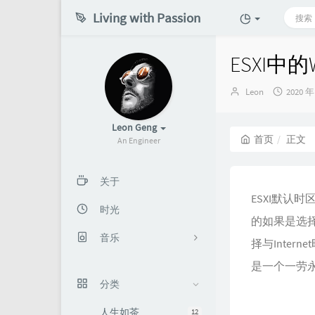
Living with Passion
ESXI中
博
发
Leon
2020 年
主：
布
时
Leon Geng
间：
首页
正文
An Engineer
关于
ESXI默认
时光
的如果是选择
音乐
择与Inte
是一个一劳
秋天
分类
在路上
人生如茶
12